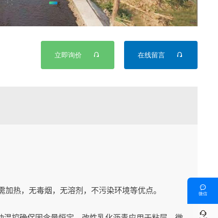


立即询价
在线留言

无需加热，无毒烟，无溶剂，不污染环境等优点。
微信

自动温控确保固含量恒定，改性乳化沥青应用于粘层，微