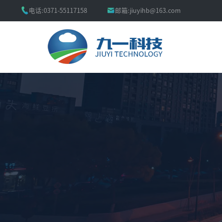


电话:
0371-55117158
邮箱:
jiuyihb@163.com