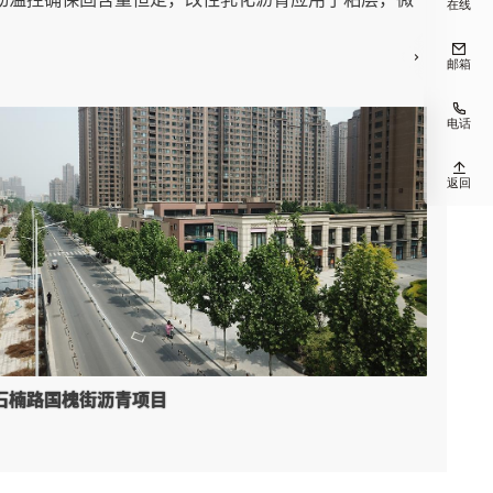
在线


邮箱

电话

返回
石楠路国槐街沥青项目