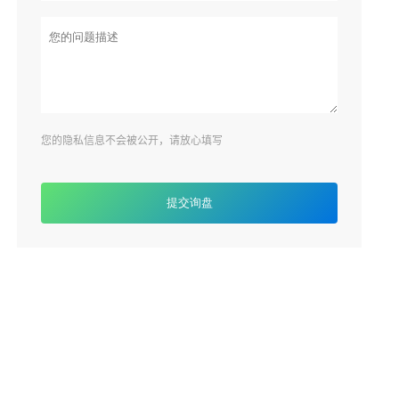
您的隐私信息不会被公开，请放心填写
提交询盘