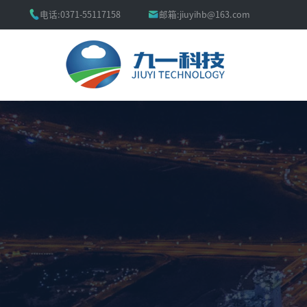


电话:
0371-55117158
邮箱:
jiuyihb@163.com