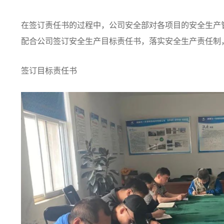
在签订责任书的过程中，公司安全部对各项目的安全生产
配合公司签订安全生产目标责任书，落实安全生产责任制
签订目标责任书