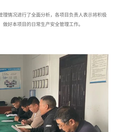
管理情况进行了全面分析，各项目负责人表示将积极
，做好本项目的日常生产安全管理工作。