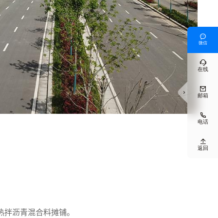

微信

在线


邮箱

电话

返回
及热拌沥青混合料摊铺。