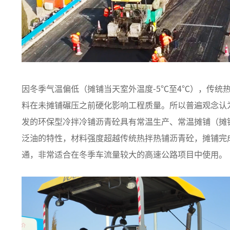
因冬季气温偏低（摊铺当天室外温度-5℃至4℃），传统
料在未摊铺碾压之前硬化影响工程质量。所以普遍观念认
发的环保型冷拌冷铺沥青砼具有常温生产、常温摊铺（摊铺
泛油的特性，材料强度超越传统热拌热铺沥青砼，摊铺完
通，非常适合在冬季车流量较大的高速公路项目中使用。