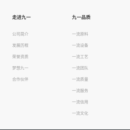
走进九一
九一品质
公司简介
一流原料
发展历程
一流设备
荣誉资质
一流工艺
梦想九一
一流团队
合作伙伴
一流质量
一流服务
一流信用
一流文化