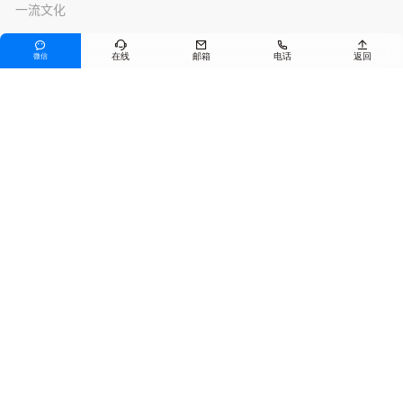
一流文化
新闻资讯





在线
邮箱
电话
返回
微信
公司新闻
行业资讯
产品服务
沥青混合料
预养护技术
其他产品
联系我们
电话
0371-55117158
邮箱
jiuyihb@163.com