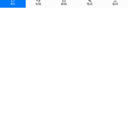





在线
邮箱
电话
返回
微信
沥青混合料
预养护技术
其他产品
联系我们
电话
0371-55117158
邮箱
jiuyihb@163.com
地址
郑州市高新区长椿路11号
©河南九一环保科技股份有限公司版权
备案号: 豫ICP备2023018125
所有
号