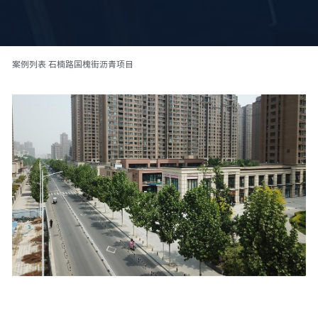
案例列表
石楠路国槐街沥青项目