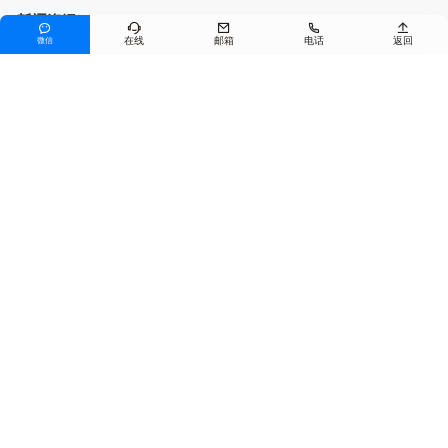
新闻资讯





在线
邮箱
电话
返回
微信
公司新闻
行业资讯
产品服务
沥青混合料
预养护技术
其他产品
联系我们
电话
0371-55117158
邮箱
jiuyihb@163.com