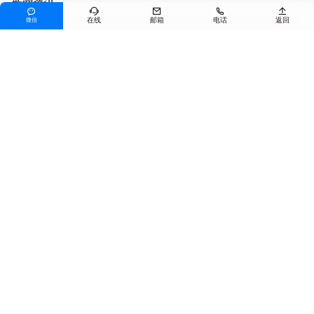
新闻资讯





在线
邮箱
电话
返回
微信
公司新闻
行业资讯
产品服务
沥青混合料
预养护技术
其他产品
联系我们
电话
0371-55117158
邮箱
jiuyihb@163.com
地址
郑州市高新区长椿路11号