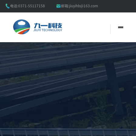


电话:
0371-55117158
邮箱:
jiuyihb@163.com