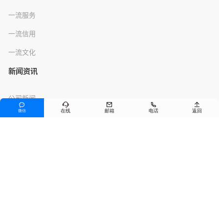
一流服务
一流信用
一流文化
新闻资讯
公司新闻





在线
邮箱
电话
返回
微信
行业资讯
产品服务
沥青混合料
预养护技术
其他产品
联系我们