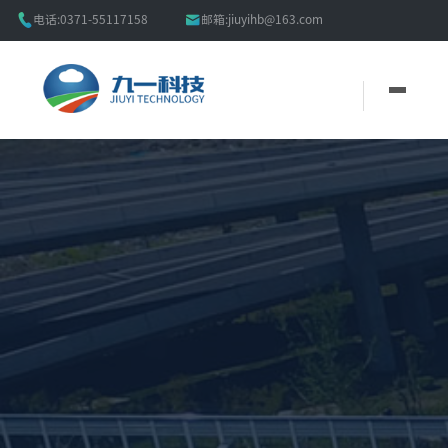


电话:
0371-55117158
邮箱:
jiuyihb@163.com