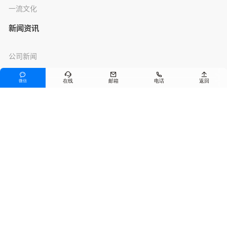
一流文化
新闻资讯
公司新闻





行业资讯
在线
邮箱
电话
返回
微信
产品服务
沥青混合料
预养护技术
其他产品
联系我们
电话
0371-55117158